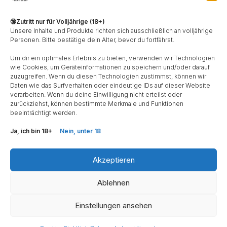
Cannabis
Bewusstes Vapen
Verdampfer
🔞Zutritt nur für Volljährige (18+)
Kräuter
Cannabis Gesetz 2024
Vaporizer
Vapen
Erfahrungsbericht
HerbalVapeClub
Unsere Inhalte und Produkte richten sich ausschließlich an volljährige
statt Rauchen
Vaporizer Gesundheit
Medical Vaping
Nachhaltiges Vapen
STORZ & BICKEL
Vaporizer Guide
Vaporizer
Personen. Bitte bestätige dein Alter, bevor du fortfährst.
Um dir ein optimales Erlebnis zu bieten, verwenden wir Technologien
wie Cookies, um Geräteinformationen zu speichern und/oder darauf
zuzugreifen. Wenn du diesen Technologien zustimmst, können wir
Daten wie das Surfverhalten oder eindeutige IDs auf dieser Website
verarbeiten. Wenn du deine Einwilligung nicht erteilst oder
zurückziehst, können bestimmte Merkmale und Funktionen
beeinträchtigt werden.
Ja, ich bin 18+
Nein, unter 18
© Herbalvapeclub- powered by HerbalGreens®
Akzeptieren
Ablehnen
Einstellungen ansehen